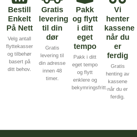
Bestill
Gratis
Pakk
Vi
Enkelt
levering
og flytt
henter
På Nett
til din
i ditt
kassene
dør
eget
når du
Velg antall
tempo
er
flyttekasser
Gratis
og tilbehør
ferdig
levering til
Pakk i ditt
basert på
din adresse
eget tempo
Gratis
ditt behov.
innen 48
og flytt
henting av
timer.
enklere og
kassene
bekymringsfritt.
når du er
ferdig.